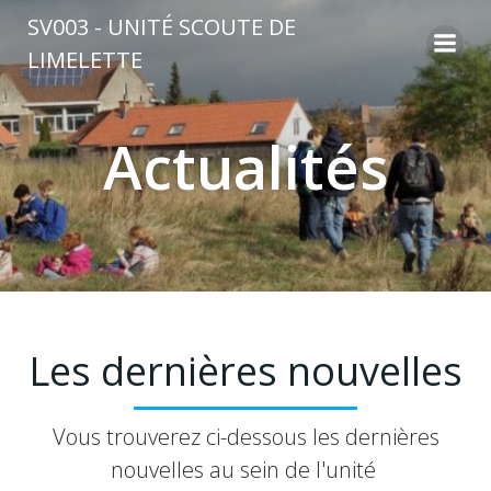
Aller
SV003 - UNITÉ SCOUTE DE
au
LIMELETTE
contenu
Actualités
Les dernières nouvelles
Vous trouverez ci-dessous les dernières
nouvelles au sein de l'unité