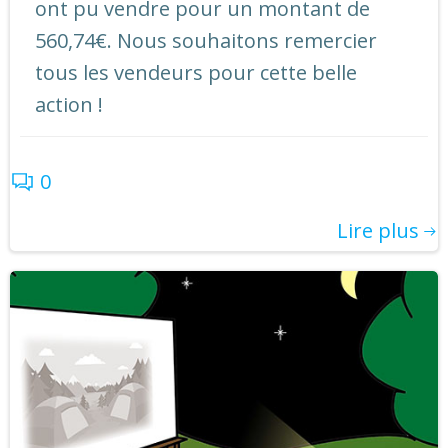
ont pu vendre pour un montant de
560,74€. Nous souhaitons remercier
tous les vendeurs pour cette belle
action !
0
Lire plus