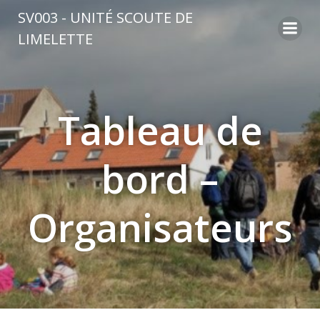
Aller
SV003 - UNITÉ SCOUTE DE
au
LIMELETTE
contenu
Tableau de
bord –
Organisateurs